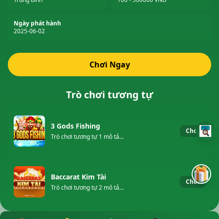
Ngày phát hành
2025-06-02
Chơi Ngay
Trò chơi tương tự
3 Gods Fishing
Chơi
Trò chơi tương tự 1 mô tả...
Baccarat Kim Tài
Chơi
Trò chơi tương tự 2 mô tả...