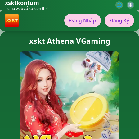
xsktkontum
🌐
⬇️
Trang web xổ số kiến thiết
Đăng Nhập
Đăng Ký
xskt Athena VGaming